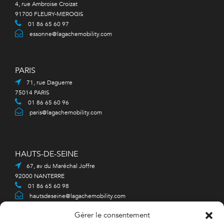
4, rue Ambroise Croizat
91700 FLEURY-MEROGIS
01 86 65 60 97
essonne@lagachemobility.com
PARIS
71, rue Daguerre
75014 PARIS
01 86 65 60 96
paris@lagachemobility.com
HAUTS-DE-SEINE
67, av du Maréchal Joffre
92000 NANTERRE
01 86 65 60 98
hautsdeseine@lagachemobility.com
Gérer le consentement