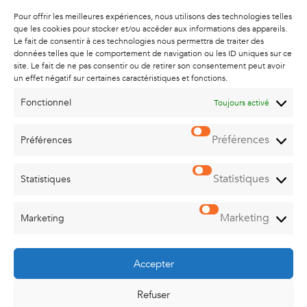
Pour offrir les meilleures expériences, nous utilisons des technologies telles
YVELINES
que les cookies pour stocker et/ou accéder aux informations des appareils.
Le fait de consentir à ces technologies nous permettra de traiter des
18, bvd Libération
données telles que le comportement de navigation ou les ID uniques sur ce
78220 VIROFLAY
site. Le fait de ne pas consentir ou de retirer son consentement peut avoir
01 86 65 60 95
un effet négatif sur certaines caractéristiques et fonctions.
yvelines@lagachemobility.com
Fonctionnel
Toujours activé
Préférences
Préférences
SEINE ET MARNE
ZI Vaux le Pénil
1015, rue du Maréchal Juin
Statistiques
Statistiques
77000 MELUN - VAUX LE PENIL
01 86 65 60 99
Marketing
seineetmarne@lagachemobility.com
Marketing
Accepter
Refuser
ACTUALITÉS
ASTUCE
PROFESSIONNELS