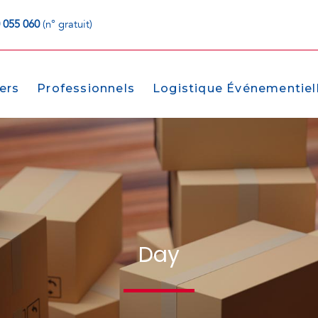
 055 060
(n° gratuit)
iers
Professionnels
Logistique Événementiel
Day