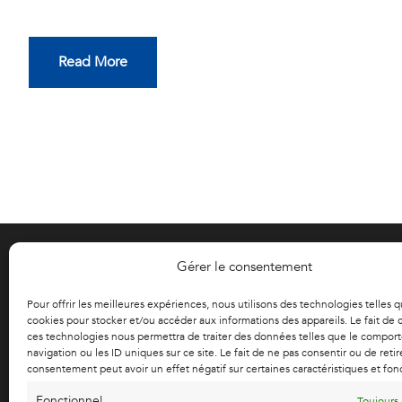
Read More
Gérer le consentement
LAGACHE MOBILITY
ESSONNE (S
Pour offrir les meilleures expériences, nous utilisons des technologies telles q
ZI des Cirol
cookies pour stocker et/ou accéder aux informations des appareils. Le fait de 
ces technologies nous permettra de traiter des données telles que le compo
4, rue Ambroise
navigation ou les ID uniques sur ce site. Le fait de ne pas consentir ou de retir
91700 FLEURY
consentement peut avoir un effet négatif sur certaines caractéristiques et fon
01 86 65 6
essonne@l
Fonctionnel
Toujours 