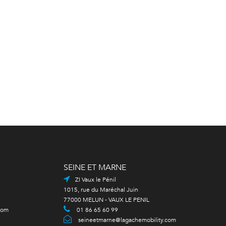
SEINE ET MARNE
ZI Vaux le Pénil
1015, rue du Maréchal Juin
77000 MELUN - VAUX LE PENIL
com
01 86 65 60 99
seineetmarne@lagachemobility.com