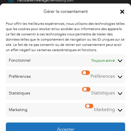
hautsdeseine@lagachemobility.com
Gérer le consentement
Pour offrir les meilleures expériences, nous utilisons des technologies telles
YVELINES
que les cookies pour stocker et/ou accéder aux informations des appareils.
Le fait de consentir à ces technologies nous permettra de traiter des
18, bvd Libération
données telles que le comportement de navigation ou les ID uniques sur ce
78220 VIROFLAY
site. Le fait de ne pas consentir ou de retirer son consentement peut avoir
01 86 65 60 95
un effet négatif sur certaines caractéristiques et fonctions.
yvelines@lagachemobility.com
Fonctionnel
Toujours activé
Préférences
Préférences
SEINE ET MARNE
ZI Vaux le Pénil
1015, rue du Maréchal Juin
Statistiques
Statistiques
77000 MELUN - VAUX LE PENIL
01 86 65 60 99
Marketing
seineetmarne@lagachemobility.com
Marketing
Accepter