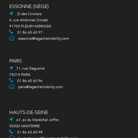
ESSONNE (SIÈGE)
ZI des Ciroliers
4, rue Ambroise Croizat
91700 FLEURY-MEROGIS
01 86 65 60 97
essonne@lagachemobility.com
PARIS
71, rue Daguerre
75014 PARIS
01 86 65 60 96
paris@lagachemobility.com
HAUTS-DE-SEINE
67, av du Maréchal Joffre
92000 NANTERRE
01 86 65 60 98