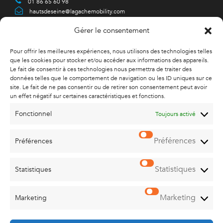
01 86 65 60 98
hautsdeseine@lagachemobility.com
Gérer le consentement
Pour offrir les meilleures expériences, nous utilisons des technologies telles
YVELINES
que les cookies pour stocker et/ou accéder aux informations des appareils.
Le fait de consentir à ces technologies nous permettra de traiter des
18, bvd Libération
données telles que le comportement de navigation ou les ID uniques sur ce
78220 VIROFLAY
site. Le fait de ne pas consentir ou de retirer son consentement peut avoir
01 86 65 60 95
un effet négatif sur certaines caractéristiques et fonctions.
yvelines@lagachemobility.com
Fonctionnel
Toujours activé
Préférences
Préférences
SEINE ET MARNE
ZI Vaux le Pénil
1015, rue du Maréchal Juin
Statistiques
Statistiques
77000 MELUN - VAUX LE PENIL
01 86 65 60 99
seineetmarne@lagachemobility.com
Marketing
Marketing