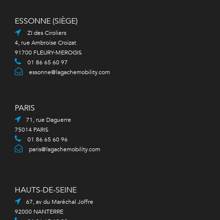
ESSONNE (SIÈGE)
ZI des Ciroliers
4, rue Ambroise Croizat
91700 FLEURY-MEROGIS
01 86 65 60 97
essonne@lagachemobility.com
PARIS
71, rue Daguerre
75014 PARIS
01 86 65 60 96
paris@lagachemobility.com
HAUTS-DE-SEINE
67, av du Maréchal Joffre
92000 NANTERRE